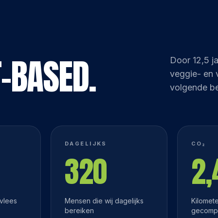
T-BASED.
Door 12,5 j
veggie- en 
volgende be
DAGELIJKS
CO₂
320
2
 vlees
Mensen die wij dagelijks
Kilomet
bereiken
gecomp