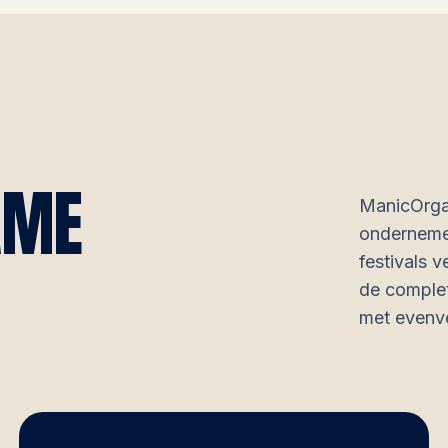
AME
ManicOrgan
ondernemen
festivals 
de complet
met evenve