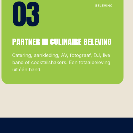
03
BELEVING
PARTNER IN CULINAIRE BELEVING
Catering, aankleding, AV, fotograaf, DJ, live
band of cocktailshakers. Een totaalbeleving
uit één hand.