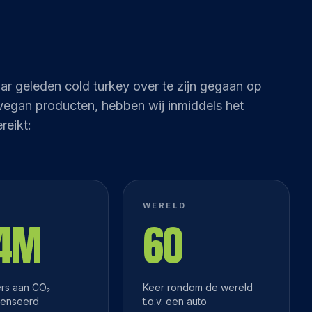
aar geleden cold turkey over te zijn gegaan op
vegan producten, hebben wij inmiddels het
reikt:
WERELD
,4M
60
ers aan CO₂
Keer rondom de wereld
enseerd
t.o.v. een auto